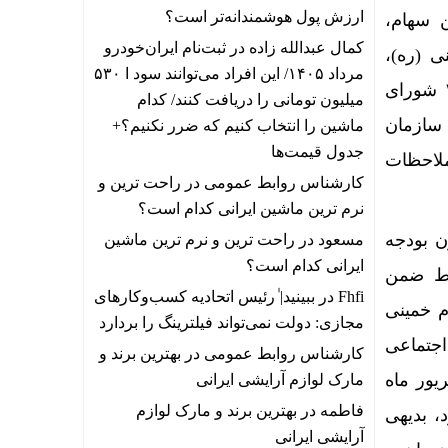
ارزش پول هوشمندانه‌تر است؟
 سهام،
کمال عبدالله زاده
در
ثبت‌نام ایران‌خودرو
 (ره)،
مرداد ۱۴۰۵/ این افراد می‌توانند سود ا ۵۳۰
مددجویان سازمان بهزیستی کل کشور و سه دهک اول ایثارگران در جلسه ۱۶اسفند ۱۴۰۱ شورای
میلیون تومانی را دریافت کنند/ کدام
‌های سازمان
ماشین را انتخاب کنیم که ضرر نکنیم؟+
جدول قیمت‌ها
لاحظات
کارشناس روابط عمومی
در
راحت ترین و
نرم ترین ماشین ایرانی کدام است؟
 بینی مجدد این واگذاری در بند «ن» تبصره (۲) قانون بودجه
مسعود
در
راحت ترین و نرم ترین ماشین
ایرانی کدام است؟
باط ضمن
Fhfi
در
ببینید| ٰرئیس اتحادیه کسب‌وکارهای
م خمینی
مجازی: دولت نمی‌تواند فیلترینگ را بردارد
اجتماعی
کارشناس روابط عمومی
در
بهترین برند و
یور ماه
مارک لوازم آرایشی ایرانی
فاطمه
در
بهترین برند و مارک لوازم
، بدیهی
آرایشی ایرانی