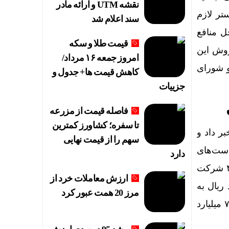
نقشه UTM و ارائه مادر
 بستر لازم
سند اعلام شد
ل منافع
قیمت طلا و سکه
روش این
امروز جمعه ۱۶ مرداد/
و شورای
کاهش قیمت ها+ جدول و
جزییات
فاصله قیمت از مزرعه
تا سفره؛ کشاورز کمترین
عدالت خبر داد و
سهم را از قیمت نهایی
عالی اجرای سیاست‌های
دارد
کلی اصل (۴۴) قانون اساسی، سهام قطعی تخصیص یافته به طرح توزیع سهام عدالت در ۴۹ شرکت
ارزش معاملات خرد از
رکت غیر بورسی به ارزش ۲۶۶٬۳۶۳ میلیارد ریال به
مرز 20 همت عبور کرد
مشمولین طرح تعلق گرفت که اکنون ارزش این پرتفوی در حال حاضر به حدود ۷۰٬۹۳۳٬۲۲۱ میلیارد