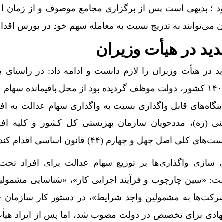
د ؛ بدیهی است پس از برگزاری مجامع موصوف و از زمان اعل
ی‌توانند به تدریج نسبت به معامله سهم خود در بورس اقدام 
ید در هیأت وزیران
در هیأت وزیران را لازم دانست و ادامه داد: در راستای بن
تبصره (۲) قانون بودجه سال ۱۴۰۱ کشور، دولت موظف گردیده بود از محل باقیمانده سه
نگاه‌های قابل واگذاری نسبت به واگذاری سهام عدالت به اف
نی (ره)، مددجویان سازمان بهزیستی کل کشور و کلیه افر
ل چهل و چهارم (۴۴) قانون اساسی اقدام کند.
سازی واگذاری‌ها بر توزیع سهام عدالت برای افراد تح
فت: «تبیین چارچوب و فرآیند اجرایی کار»، «شناسایی مشمولی
رکت‌ها به مشمولین واجد شرایط»، در دستور کار سازمان
ادی برای تخصیص در دولت مصوب شد، اما پس از ایراد هیأ