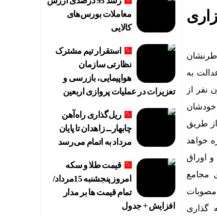
رشد 95 درصدی ارزش
زاری
معاملات بورس‌های
کالایی
استقرار تیم مشترک
اطرنشان
نظارتی سازمان
ی سهام عدالت به
هواپیمایی، بازرسی و
 سال ۱۳۹۹ انجام شد، به نحوی که حدود ۱۹ میلیون نفر از
تعزیرات در عملیات پروازی اربعین
خودشان
ریل‌گذاری راه‌آهن
ستقیم از طریق
چابهار ــ زاهدان تا پایان
ه خواهد
مرداد به اتمام می‌رسد
و اوراق
قیمت طلا و سکه
ی مجامع
امروز پنجشنبه 15مرداد/
مصوبات
تمام قیمت ها بر مدار
افزایش + جدول
مایه گذاری