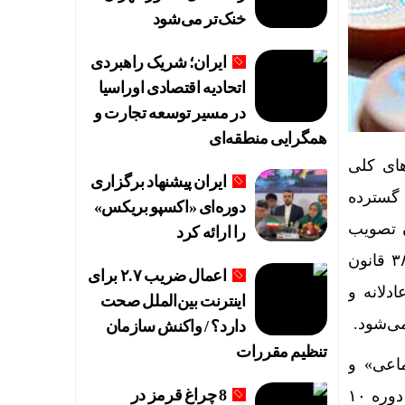
خنک‌تر می‌شود
ایران؛ شریک راهبردی
اتحادیه اقتصادی اوراسیا
در مسیر توسعه تجارت و
همگرایی منطقه‌ای
های کلی
ایران پیشنهاد برگزاری
یشان با توزیع گسترده
دوره‌ای «اکسپو بریکس»
 توسط هیأت وزیران تصویب
را ارائه کرد
شد. سپس، این موضوع به عنوان یکی از موضوعات اساسی و مورد توجه در مواد ۳۴ تا ۳۸ قانون
اعمال ضریب ۲.۷ برای
 عادلانه و
اینترنت بین‌الملل صحت
ی‌شود.
دارد؟ / واکنش سازمان
تنظیم مقررات
 عدالت اجتماعی» و
8 چراغ قرمز در
«فقرزدایی »و بر اساس آئین نامه مربوطه آغاز شد و پس از قطعیت یافتن مشمولین و طی دوره ۱۰