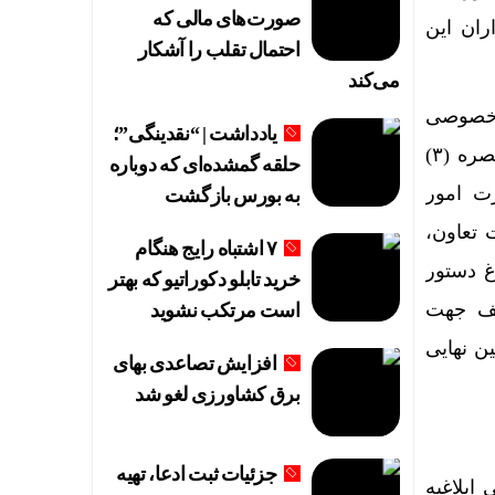
صورت‌های مالی که
ب برای سهامداران این
احتمال تقلب را آشکار
می‌کند
ن خصوصی
یادداشت | “نقدینگی”؛
سازی با اشاره به تاریخچه روند واگذاری سهام عدالت در کشور، اظهار کرد: با توجه به تبصره (۳)
حلقه گمشده‌ای که دوباره
لیف وزارت امور
به بورس بازگشت
 تعاون،
۷ اشتباه رایج هنگام
غ دستور
خرید تابلو دکوراتیو که بهتر
دارایی، در ۲۰ مرحله مختلف جهت
است مرتکب نشوید
ر به عنوان مشمولین نهایی
افزایش تصاعدی بهای
برق کشاورزی لغو شد
جزئیات ثبت ادعا، تهیه
ابلاغیه