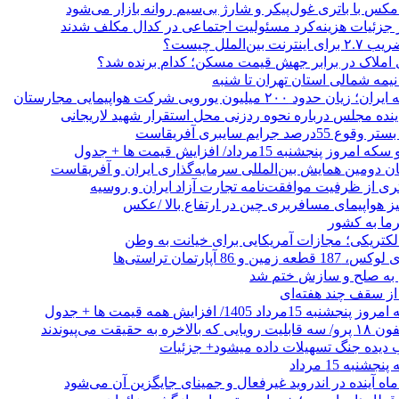
ر جزئیات هزینه‌کرد مسئولیت اجتماعی در کدال مکلف شدند
ن‌الملل چیست؟
 املاک در برابر جهش قیمت مسکن؛ کدام برنده شد؟
 نیمه شمالی استان تهران تا شنبه
۲۰۰ میلیون یورویی شرکت هواپیمایی مجارستان
ینده مجلس درباره نحوه ردزنی محل استقرار شهید لاریجانی
جرایم سایبری آفریقاست
نجشنبه 15مرداد/ افزایش قیمت ها + جدول
ان دومین همایش بین‌المللی سرمایه‌گذاری ایران و آفریقاست
ری از ظرفیت موافقت‌نامه تجارت آزاد ایران و روسیه
یز هواپیمای مسافربری چین در ارتفاع بالا /عکس
رما به کشور
الکتریکی؛ مجازات آمریکایی برای خیانت به وطن
 از سقف چند هفته‌ای
اد 1405/ افزایش همه قیمت ها + جدول
حقیقت می‌پیوندند
ب دیده جنگ تسهیلات داده میشود+ جزئیات
نبه 15 مرداد
ه آینده در اندروید غیرفعال و جمینای جایگزین آن می‌شود