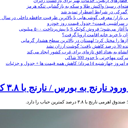
طارهای اربعین؛ خدمات بهتر برای بازگشت زائران
فته‌ای رسید/ واکنش طلا و سکه به بازگشایی تنگه هرمز
گمرکی در شرایط اضطرار تمدید شد
 در سراشیبی قیمت+ جدول قیمت روز خودرو
ی‌شود؛ فروش کوئیک S با پیش‌پرداخت ۵۰۰ میلیونی
وان با خرید خانه اقامت اروپا گرفت؟
زها را مختل کرد؛ لهستان در بالاترین سطح هشدار گرمایی
رزان نشد
شاه به بغداد افق تازه‌ای برای غرب کشور ایجاد می‌کند
 مهاجرتی با حدود 300 شاکی
داد/ کاهش همه قیمت ها + جدول و جزئیات
ورس / نارنج با ۳.۸ کمترین حباب را دارد