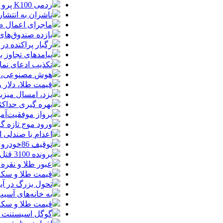
ردمی K100 پرو مکس با باتری غول‌پیکر و شارژ بی‌سیم روانه بازار می‌شود
ناشران به انتشا
ماجرای اعمال ضریب ۲.۷ برای اینترنت بی
بازده صندوق‌های
رگبار پراکنده در
پیامدهای تجاوز به ایران؛ زیان حدود 
تکذیب ادعای نما
هوش مصنوعی، بستر وقوع 55درصد 
قیمت طلا، دلار و سکه امروز پ
یزد، امسال میزب
بهره گیری حداکث
پرواز موفقیت‌آم
ورود موج تازه گ
اعدام با صندلی 
توقیف 86خودروی لوکس، 187 قطعه زمین و 86 آپارتمان تراستی‌ها
پرونده 3100 قتل به صلح و سازش ختم شد
عبور طلا و نقره
قیمت طلا و سکه امروز پنجشنبه 15مرد
تحول بزرگ در آیفون ۱۸ پرو/ سه قابلیت رویایی که بالاخره به 
به خانه‌های آسی
قیمت طلا و سکه پنجش
گوگل اسیستنت ما