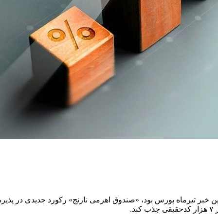
رین خبر تیرماه بورس بود، «صندوق اهرمی نارنج» رکورد جدیدی در پذی