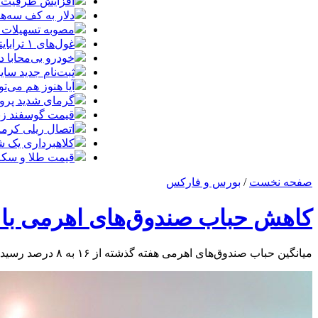
افزایش ظرفیت ق
دلار به کف سه‌ه
مصوبه تسهیلات 
غول‌های ۱ ترابایتی بازار/ معرفی گوشی‌هایی با بالاترین ظرفیت حافظه داخلی در سال ۲۰۲۶
خودرو بی‌محابا
ثبت‌نام جدید سایپا آغاز م
آیا هنوز هم می‌ت
گرمای شدید پروا
قیمت گوسفند زنده 30 درصد کاهش یافت؛ گوشت ا
اتصال ریلی کرمان
کلاهبرداری یک شرکت
قیمت طلا و سکه امروز چهارشنبه 14مر
صفحه نخست
/
بورس و فارکس
کاهش حباب صندوق‌های اهرمی با ورود نارنج به ب
میانگین حباب صندوق‌های اهرمی‌ هفته‌ گذشته از ۱۶ به ۸ درصد رسید؛ صندوق اهرمی نارنج با ۳.۸ درصد کمترین حباب را دارد.