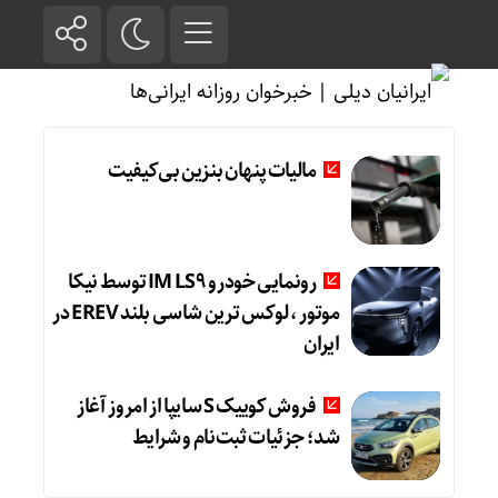
مالیات پنهان بنزین بی‌کیفیت
رونمایی خودرو IM LS9 توسط نیکا
موتور ، لوکس ترین شاسی بلند EREV در
ایران
فروش کوییک S سایپا از امروز آغاز
شد؛ جزئیات ثبت‌نام و شرایط